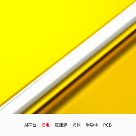
AI平台
锂电
氢能源
光伏
半导体
PCB