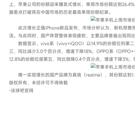
上，苹果公司的份额迎来爆发式增长，单周市场份额达到26.4%
据差点打破其在中国市场的历史最高单周份额纪录。
此次增长正值iPhone新品发布，市场分析认为，新机预售
活。与此同时，国产阵营整体表现疲软，主要品牌普遍出现同
数据显示，vivo系（vivo+iQOO）以14.9%的份额位列第
三，同比减少3.0个百分点，增速下降18%；OPPO系（OPPO
12.8%的份额位居第五，同比微降0.4个百分点，增速下降3%；
唯一实现增长的国产品牌为真我（realme），其份额达到1.
版权所有，未经许可不得转载
-谈球吧官网